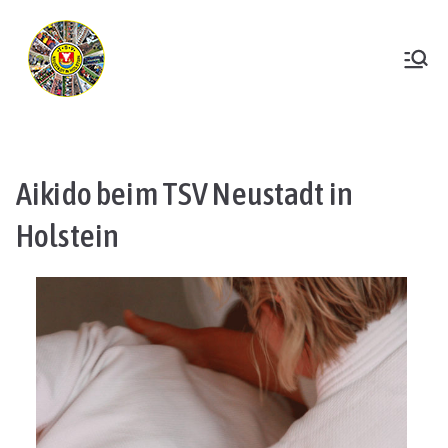
Zum
Inhalt
springen
TSV Neustadt
Aikido beim TSV Neustadt in
Holstein​