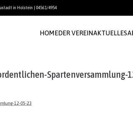
stadt in Holstein | 04561/4954
HOME
DER VEREIN
AKTUELLES
A
ordentlichen-Spartenversammlung-1
mmlung-12-05-23