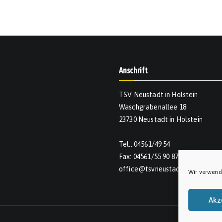
Anschrift
TSV Neustadt in Holstein
Waschgrabenallee 18
23730 Neustadt in Holstein
Tel.: 04561/49 54
Fax: 04561/55 90 874
office@tsvneustadt.de
Wir verwend
Akz