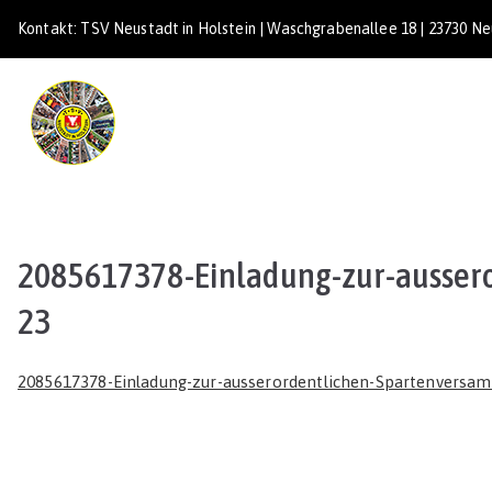
Zum
Kontakt: TSV Neustadt in Holstein | Waschgrabenallee 18 | 23730 Neu
Inhalt
springen
TSV Neustadt
2085617378-Einladung-zur-ausser
23
2085617378-Einladung-zur-ausserordentlichen-Spartenversa