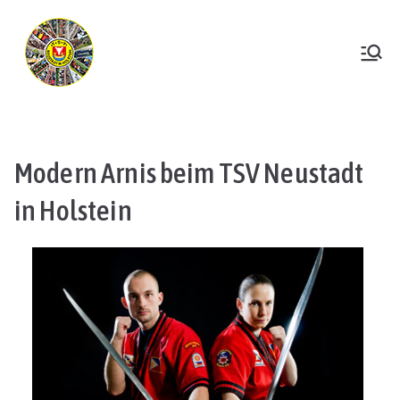
Zum
Inhalt
springen
TSV Neustadt
Modern Arnis beim TSV Neustadt
in Holstein​