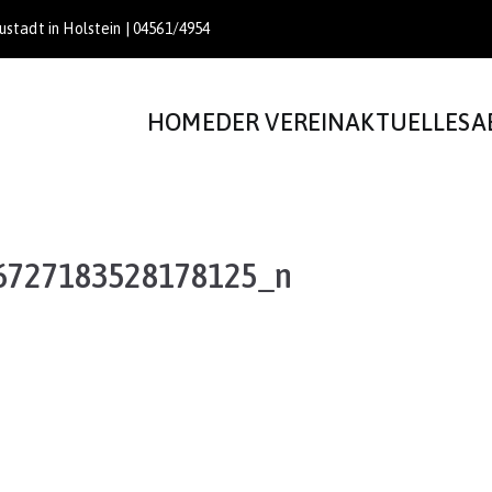
stadt in Holstein | 04561/4954
HOME
DER VEREIN
AKTUELLES
A
6727183528178125_n