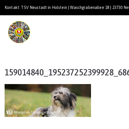
Zum
Kontakt: TSV Neustadt in Holstein | Waschgrabenallee 18 | 23730 Neu
Inhalt
springen
TSV Neustadt
159014840_195237252399928_68