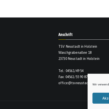
Anschrift
TSV Neustadt in Holstein
Waschgrabenallee 18
23730 Neustadt in Holstein
Tel.: 04561/49 54
Fax: 04561/55 90 874
office@tsvneustadt.de
Wir verwend
Akz