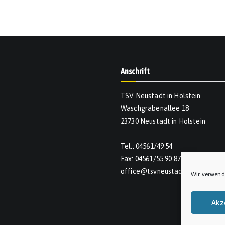
Anschrift
TSV Neustadt in Holstein
Waschgrabenallee 18
23730 Neustadt in Holstein
Tel.: 04561/49 54
Fax: 04561/55 90 874
office@tsvneustadt.de
Wir verwend
Akz