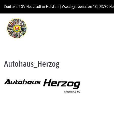
Zum
Kontakt: TSV Neustadt in Holstein | Waschgrabenallee 18 | 23730 Neu
Inhalt
springen
TSV Neustadt
Autohaus_Herzog