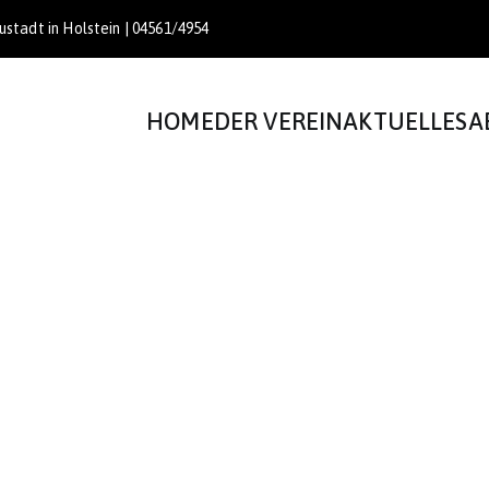
stadt in Holstein | 04561/4954
HOME
DER VEREIN
AKTUELLES
A