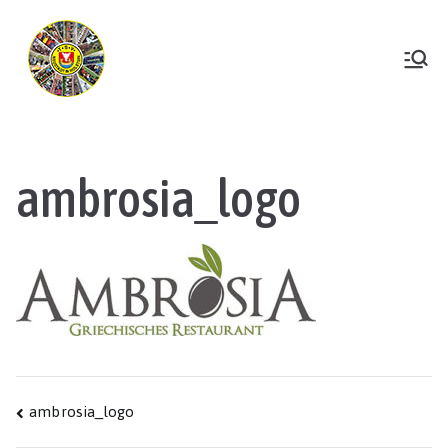
Zum
Inhalt
springen
TSV Neustadt
ambrosia_logo
Beitragsnavigation
ambrosia_logo