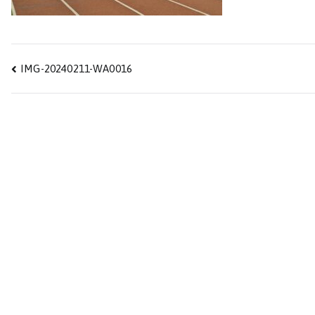
Beitragsnavigation
IMG-20240211-WA0016