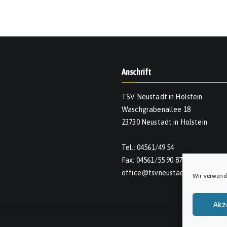
Anschrift
TSV Neustadt in Holstein
Waschgrabenallee 18
23730 Neustadt in Holstein
Tel.: 04561/49 54
Fax: 04561/55 90 874
office@tsvneustadt.de
Wir verwend
Akz