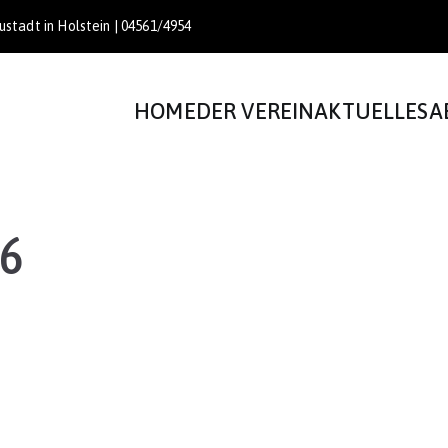
stadt in Holstein | 04561/4954
HOME
DER VEREIN
AKTUELLES
A
6