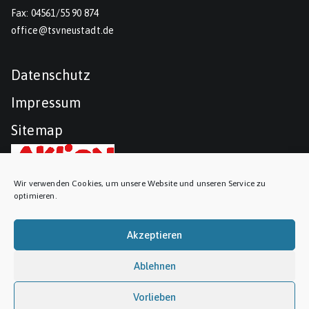
Fax: 04561/55 90 874
office@tsvneustadt.de
Datenschutz
Impressum
Sitemap
Wir verwenden Cookies, um unsere Website und unseren Service zu
optimieren.
Akzeptieren
Ablehnen
Vorlieben
Copyright © 2026
TSV Neustadt
. Präsentiert von
Zakra
und