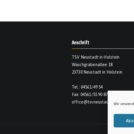
Anschrift
TSV Neustadt in Holstein
Waschgrabenallee 18
23730 Neustadt in Holstein
Tel.: 04561/49 54
Fax: 04561/55 90 874
office@tsvneustadt.de
Wir verwend
Akz