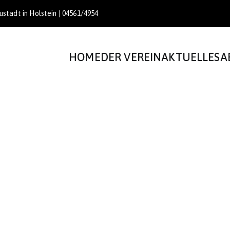
stadt in Holstein | 04561/4954
HOME
DER VEREIN
AKTUELLES
A