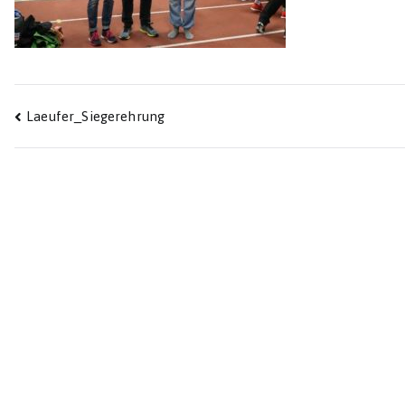
Beitragsnavigation
Laeufer_Siegerehrung