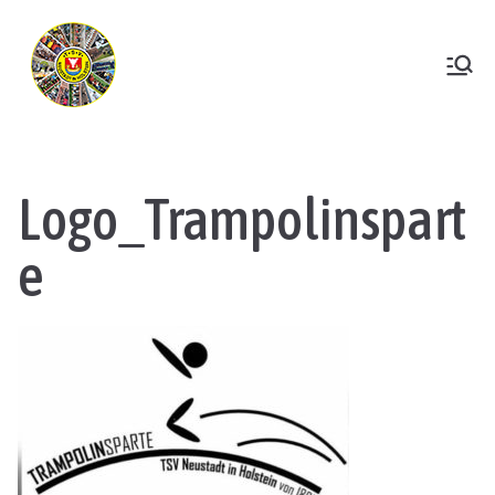
Zum
Inhalt
springen
TSV Neustadt
Logo_Trampolinspart
e