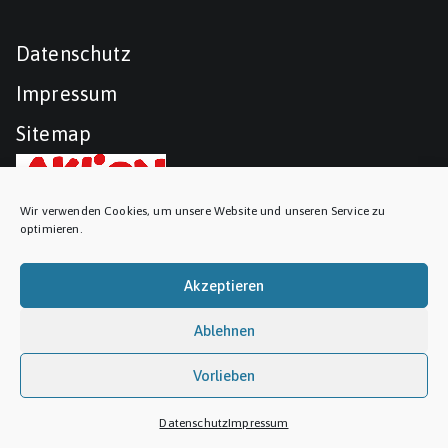
Datenschutz
Impressum
Sitemap
Wir verwenden Cookies, um unsere Website und unseren Service zu
optimieren.
Akzeptieren
Ablehnen
Vorlieben
Copyright © 2026
TSV Neustadt
. Präsentiert von
Zakra
und
WordPress
.
Datenschutz
Impressum