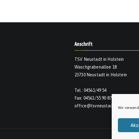
Anschrift
TSV Neustadt in Holstein
Waschgrabenallee 18
23730 Neustadt in Holstein
Tel.: 04561/49 54
Fax: 04561/55 90 874
office@tsvneustadt.de
Wir verwend
Akz