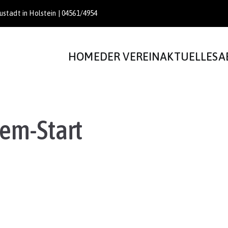
stadt in Holstein | 04561/4954
HOME
DER VEREIN
AKTUELLES
A
em-Start