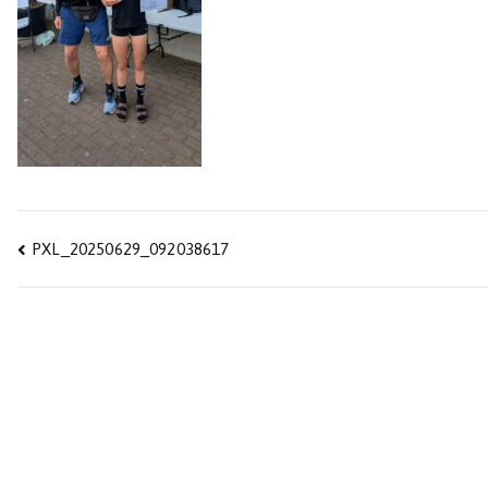
Beitragsnavigation
PXL_20250629_092038617