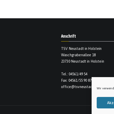
Anschrift
TSV Neustadt in Holstein
Waschgrabenallee 18
23730 Neustadt in Holstein
Tel.: 04561/49 54
Fax: 04561/55 90 874
office@tsvneustadt.de
Wir verwend
Akz