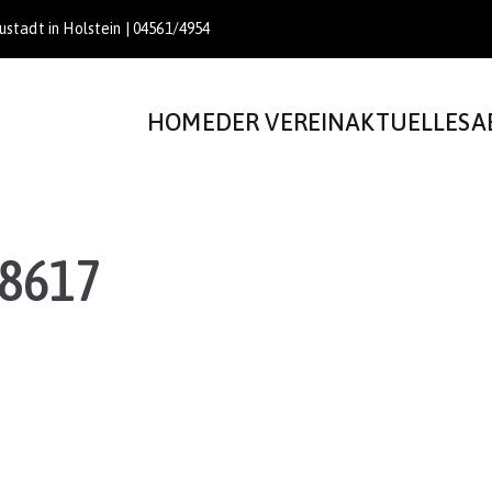
stadt in Holstein | 04561/4954
HOME
DER VEREIN
AKTUELLES
A
8617