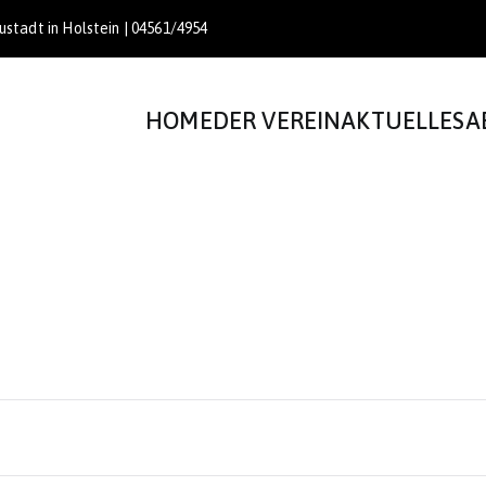
stadt in Holstein | 04561/4954
HOME
DER VEREIN
AKTUELLES
A