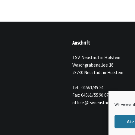
Anschrift
TSV Neustadt in Holstein
Waschgrabenallee 18
23730 Neustadt in Holstein
Tel.: 04561/49 54
Fax: 04561/55 90 874
office@tsvneustadt.de
Wir verwend
Akz