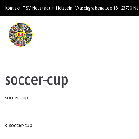
Zum
Kontakt: TSV Neustadt in Holstein | Waschgrabenallee 18 | 23730 Neu
Inhalt
springen
TSV Neustadt
soccer-cup
soccer-cup
Beitragsnavigation
soccer-cup