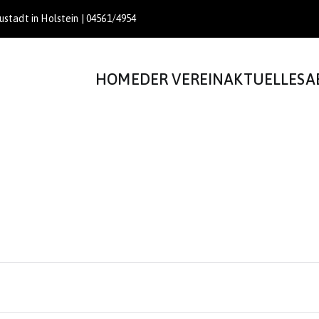
stadt in Holstein | 04561/4954
HOME
DER VEREIN
AKTUELLES
A