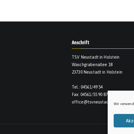
Anschrift
TSV Neustadt in Holstein
Waschgrabenallee 18
23730 Neustadt in Holstein
Tel.: 04561/49 54
Fax: 04561/55 90 874
office@tsvneustadt.de
Wir verwend
Akz