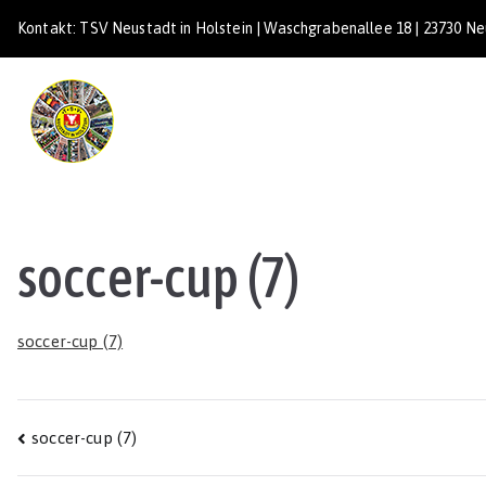
Zum
Kontakt: TSV Neustadt in Holstein | Waschgrabenallee 18 | 23730 Neu
Inhalt
springen
TSV Neustadt
soccer-cup (7)
soccer-cup (7)
Beitragsnavigation
soccer-cup (7)