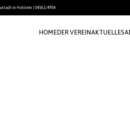
stadt in Holstein | 04561/4954
HOME
DER VEREIN
AKTUELLES
A