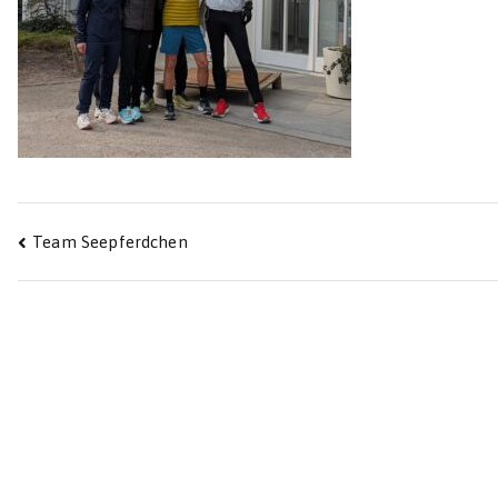
Beitragsnavigation
Team Seepferdchen