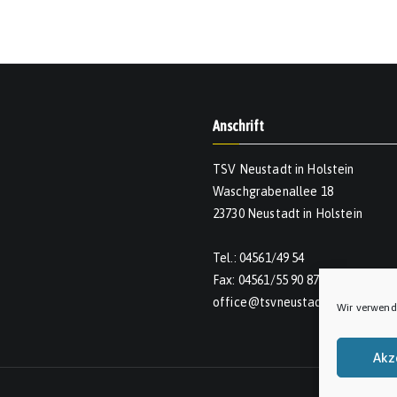
Anschrift
TSV Neustadt in Holstein
Waschgrabenallee 18
23730 Neustadt in Holstein
Tel.: 04561/49 54
Fax: 04561/55 90 874
office@tsvneustadt.de
Wir verwend
Akz