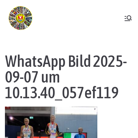
Zum
Inhalt
springen
TSV Neustadt
WhatsApp Bild 2025-
09-07 um
10.13.40_057ef119