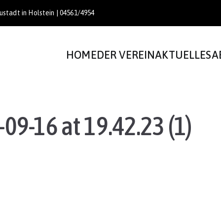
stadt in Holstein | 04561/4954
HOME
DER VEREIN
AKTUELLES
A
9-16 at 19.42.23 (1)