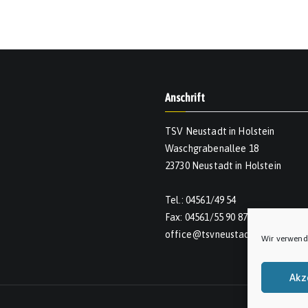
Anschrift
TSV Neustadt in Holstein
Waschgrabenallee 18
23730 Neustadt in Holstein
Tel.: 04561/49 54
Fax: 04561/55 90 874
office@tsvneustadt.de
Wir verwend
Akz