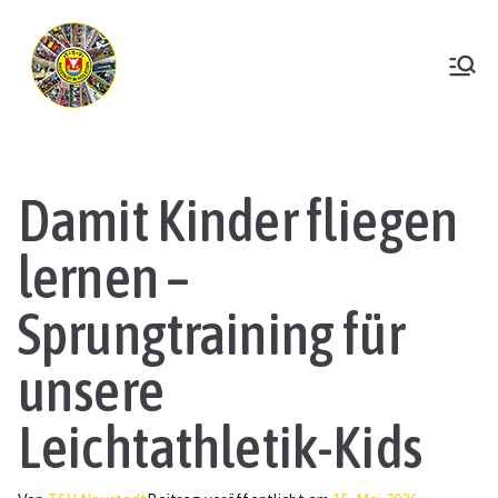
Zum
Inhalt
springen
TSV Neustadt
Damit Kinder fliegen
lernen –
Sprungtraining für
unsere
Leichtathletik-Kids