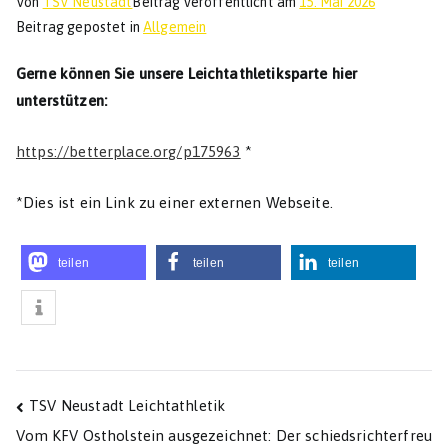
Von
TSV Neustadt
Beitrag veröffentlicht am
15. Mai 2026
Beitrag gepostet in
Allgemein
Gerne können Sie unsere Leichtathletiksparte hier
unterstützen:
https://betterplace.org/p175963
*
*Dies ist ein Link zu einer externen Webseite.
teilen
teilen
teilen
Beitragsnavigation
TSV Neustadt Leichtathletik
Vom KFV Ostholstein ausgezeichnet: Der schiedsrichterfreu